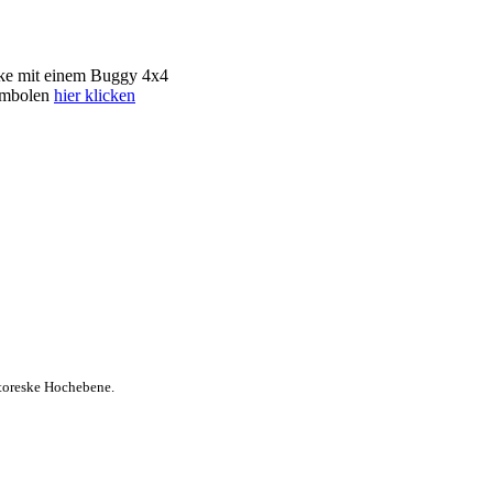
cke mit einem Buggy 4x4
Symbolen
hier klicken
ttoreske
Hochebene.