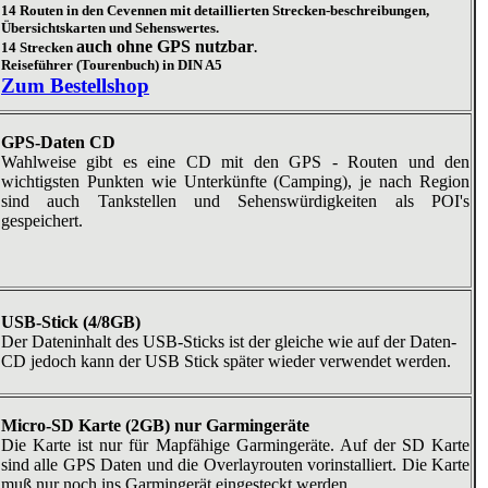
14 Routen in den Cevennen mit detaillierten Strecken-beschreibungen,
Übersichtskarten und Sehenswertes.
auch ohne GPS nutzbar
14 Strecken
.
Reiseführer (Tourenbuch) in DIN A5
Zum Bestellshop
GPS-Daten CD
Wahlweise gibt es eine CD mit den GPS - Routen und den
wichtigsten Punkten wie Unterkünfte (Camping), je nach Region
sind auch Tankstellen und Sehenswürdigkeiten als POI's
gespeichert.
USB-Stick (4/8GB)
Der Dateninhalt des USB-Sticks ist der gleiche wie auf der Daten-
CD jedoch kann der USB Stick später wieder verwendet werden.
Micro-SD Karte (2GB) nur Garmingeräte
Die Karte ist nur für Mapfähige Garmingeräte. Auf der SD Karte
sind alle GPS Daten und die Overlayrouten vorinstalliert. Die Karte
muß nur noch ins Garmingerät eingesteckt werden.