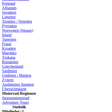
Portugal
Albanien
Seealpen
Ligurien
Trentino / Venetien
Pyrenäen
Norwegen (Strasse)
Island
Tunesien
Friaul
Kroatien
Marokko
Toskana
Rumänien
Griechenland
Sardinien
Umbrien / Marken
Zypern
Andalusien Spanien
Übersichtskarte
Motorrad-Regionen
Strassenmotorrad
Adventure Tours
Statistik
Mitglieder:
8