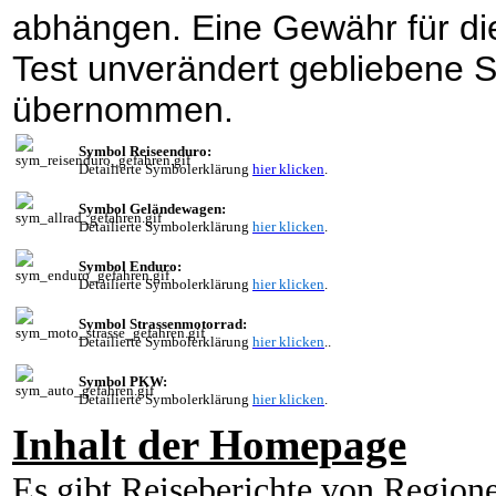
abhängen. Eine Gewähr für d
Test unverändert gebliebene S
übernommen.
Symbol Reiseenduro:
Detailierte Symbolerklärung
hier klicken
.
Symbol Geländewagen:
Detailierte Symbolerklärung
hier klicken
.
Symbol Enduro:
Detailierte Symbolerklärung
hier klicken
.
Symbol Strassenmotorrad:
Detailierte Symbolerklärung
hier klicken
..
Symbol PKW:
Detailierte Symbolerklärung
hier klicken
.
Inhalt der Homepage
Es gibt Reiseberichte von Region