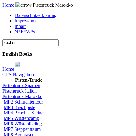
Home
Pistentruck Marokko
Datenschutzerklärung
Impressum
Inhalt
N*E*W*s
English Books
Home
GPS Navigation
Pisten-Truck
Pistentruck Spanien
Pistentruck Italien
Pistentruck Marokko
MP2 Schluchtentour
MP3 Beachpiste
MP4 Beach + Steine
MP5 Wüstencamp
MP6 Wüstenfeeling
MP7 Steppentraum
MP8 Bergoasen