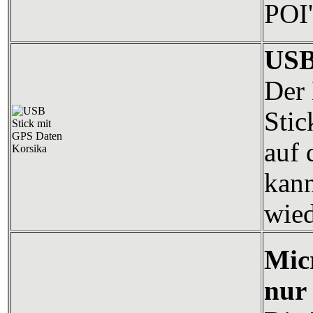
POI'
USB
Der 
Stic
auf 
kann
wied
Mic
nur