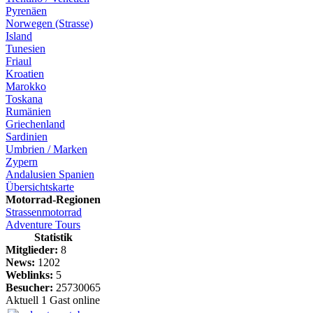
Pyrenäen
Norwegen (Strasse)
Island
Tunesien
Friaul
Kroatien
Marokko
Toskana
Rumänien
Griechenland
Sardinien
Umbrien / Marken
Zypern
Andalusien Spanien
Übersichtskarte
Motorrad-Regionen
Strassenmotorrad
Adventure Tours
Statistik
Mitglieder:
8
News:
1202
Weblinks:
5
Besucher:
25730065
Aktuell 1 Gast online