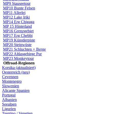
MP9 Stauseetour
MP10 Bunte Felsen
MP11 Allerlei
MP12 Lake Iriki
MP14 Erg Chigaga
MP 15 Hinterland
MP16 Grenzgebiet
MP17 Erg Chebbi
MP19 Künstlerpiste
MP20 Steinwüste
MP21 Schluchten + Berge
MP22 Altlasgebirge Pur
MP23 Monkeytour
Offroad-Regionen
Korsika (aktualisiert)
Oesterreich (neu)
Cevennen
Montenegro
Slowenien
Alicante Spanien
Portugal
Albanien
Seealpen
Ligurien
Trentino / Venetien