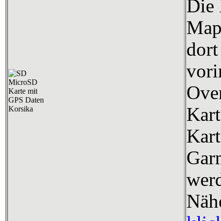
Die 
Map
dort
vori
Over
Kart
Kart
Garm
wer
Nähe