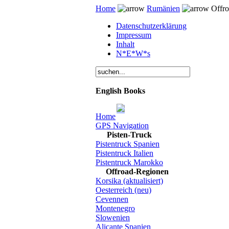
Home
Rumänien
Offro
Datenschutzerklärung
Impressum
Inhalt
N*E*W*s
English Books
Home
GPS Navigation
Pisten-Truck
Pistentruck Spanien
Pistentruck Italien
Pistentruck Marokko
Offroad-Regionen
Korsika (aktualisiert)
Oesterreich (neu)
Cevennen
Montenegro
Slowenien
Alicante Spanien