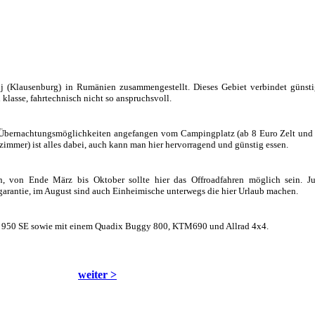
j (Klausenburg) in Rumänien zusammengestellt. Dieses Gebiet verbindet günst
 klasse, fahrtechnisch nicht so anspruchsvoll.
n Übernachtungsmöglichkeiten angefangen vom Campingplatz (ab 8 Euro Zelt und 
immer) ist alles dabei, auch kann man hier hervorragend und günstig essen.
, von Ende März bis Oktober sollte hier das Offroadfahren möglich sein. Ju
ergarantie, im August sind auch Einheimische unterwegs die hier Urlaub machen.
M 950 SE sowie mit einem Quadix Buggy 800, KTM690 und Allrad 4x4.
weiter >