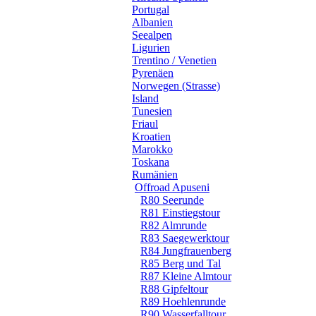
Portugal
Albanien
Seealpen
Ligurien
Trentino / Venetien
Pyrenäen
Norwegen (Strasse)
Island
Tunesien
Friaul
Kroatien
Marokko
Toskana
Rumänien
Offroad Apuseni
R80 Seerunde
R81 Einstiegstour
R82 Almrunde
R83 Saegewerktour
R84 Jungfrauenberg
R85 Berg und Tal
R87 Kleine Almtour
R88 Gipfeltour
R89 Hoehlenrunde
R90 Wasserfalltour