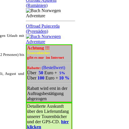
Offroad Apuseni
(Rumänien)
Offroad Puigcerda
(Pyrenäden)
igen Urlaub mit
Achtung !!!
Tourenbücher
2 Personen) bis
gibt es nur im Internet
(Bestellwert)
Rabatte:
Über
50
Euro
+
5%
li, August und
Über
100
Euro
+
10 %
Rabatt wird erst in der
Auftragsbestätigung
abgezogen
Detailierte Auskunft
über den Lieferumfang
unserer Tourenbücher
und der GPS-CD.
hier
klicken