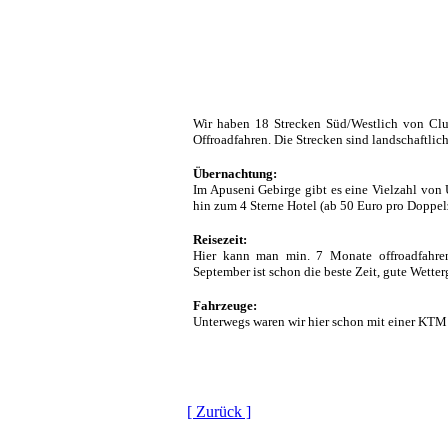
Wir haben 18 Strecken Süd/Westlich von Clu
Offroadfahren. Die Strecken sind landschaftlich
Übernachtung:
Im Apuseni Gebirge gibt es eine Vielzahl vo
hin zum 4 Sterne Hotel (ab 50 Euro pro Doppelz
Reisezeit:
Hier kann man min. 7 Monate offroadfahren
September ist schon die beste Zeit, gute Wett
Fahrzeuge:
Unterwegs waren wir hier schon mit einer KT
[ Zurück ]