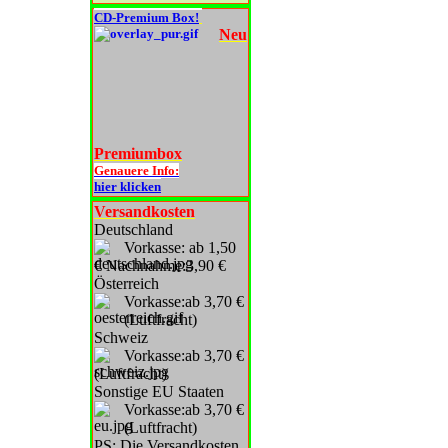
CD-Premium Box!
Neu
Premiumbox
Genauere Info:
hier klicken
Versandkosten
Deutschland
Vorkasse: ab 1,50
€ Nachnahme:3,90 €
Österreich
Vorkasse:ab 3,70 €
(Luftfracht)
Schweiz
Vorkasse:ab 3,70 €
(Luftfracht)
Sonstige EU Staaten
Vorkasse:ab 3,70 €
(Luftfracht)
PS: Die Versandkosten