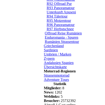
R92 Offroad Pur
R93 Panoramatour
Unterkunft Apuseni
R94 Tälertour
R95 Motzentour
R96 Panoramatour
R97 Herbstschnee
Offroad Reise Rumänien
Enduromania - Spuren
Rumänien Strassentour
Griechenland
Sardinien
Umbrien / Marken
Zypern
Andalusien Spanien
Übersichtskarte
Motorrad-Regionen
Strassenmotorrad
Adventure Tours
Statistik
Mitglieder:
8
News:
1202
Weblinks:
5
Besucher:
25732392
Aktuell 1 Gast online