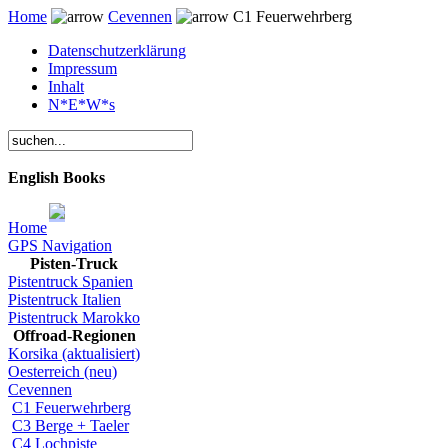
Home
Cevennen
C1 Feuerwehrberg
Datenschutzerklärung
Impressum
Inhalt
N*E*W*s
English Books
Home
GPS Navigation
Pisten-Truck
Pistentruck Spanien
Pistentruck Italien
Pistentruck Marokko
Offroad-Regionen
Korsika (aktualisiert)
Oesterreich (neu)
Cevennen
C1 Feuerwehrberg
C3 Berge + Taeler
C4 Lochpiste