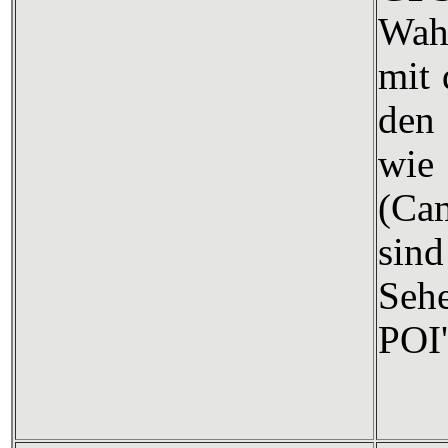
Wahl
mit
den
wi
(Cam
sind
Seh
POI'