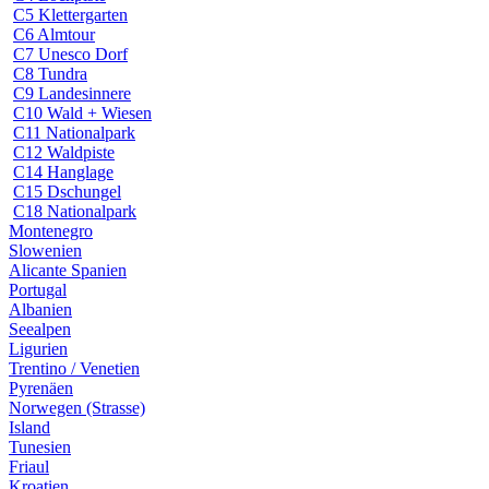
C5 Klettergarten
C6 Almtour
C7 Unesco Dorf
C8 Tundra
C9 Landesinnere
C10 Wald + Wiesen
C11 Nationalpark
C12 Waldpiste
C14 Hanglage
C15 Dschungel
C18 Nationalpark
Montenegro
Slowenien
Alicante Spanien
Portugal
Albanien
Seealpen
Ligurien
Trentino / Venetien
Pyrenäen
Norwegen (Strasse)
Island
Tunesien
Friaul
Kroatien