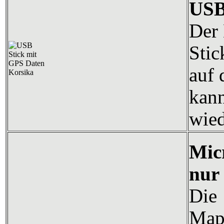
USB
Der 
Stic
auf 
kann
wied
Mic
nur
Die
Map