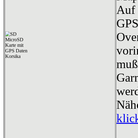
Auf 
GP
Over
vori
mu
Gar
wer
Nä
klic