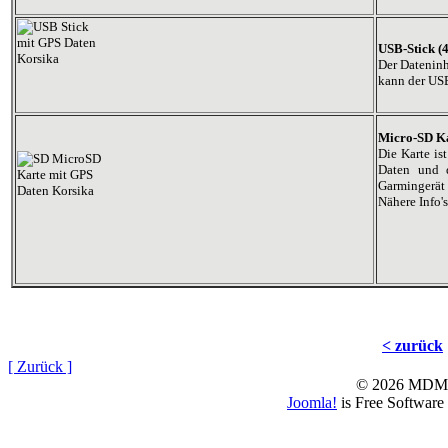
USB-Stick (
Der Dateninh
kann der USB
Micro-SD Ka
Die Karte is
Daten und d
Garmingerät 
Nähere Info'
< zurück
[ Zurück ]
© 2026 MD
Joomla!
is Free Software