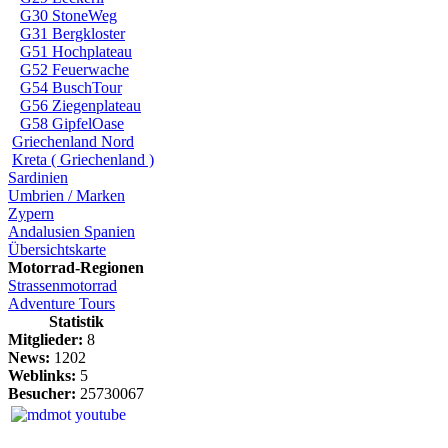
G30 StoneWeg
G31 Bergkloster
G51 Hochplateau
G52 Feuerwache
G54 BuschTour
G56 Ziegenplateau
G58 GipfelOase
Griechenland Nord
Kreta ( Griechenland )
Sardinien
Umbrien / Marken
Zypern
Andalusien Spanien
Übersichtskarte
Motorrad-Regionen
Strassenmotorrad
Adventure Tours
Statistik
Mitglieder:
8
News:
1202
Weblinks:
5
Besucher:
25730067