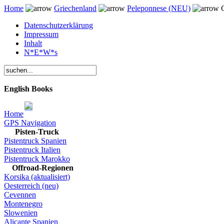
Home
Griechenland
Peleponnese (NEU)
G
Datenschutzerklärung
Impressum
Inhalt
N*E*W*s
English Books
Home
GPS Navigation
Pisten-Truck
Pistentruck Spanien
Pistentruck Italien
Pistentruck Marokko
Offroad-Regionen
Korsika (aktualisiert)
Oesterreich (neu)
Cevennen
Montenegro
Slowenien
Alicante Spanien