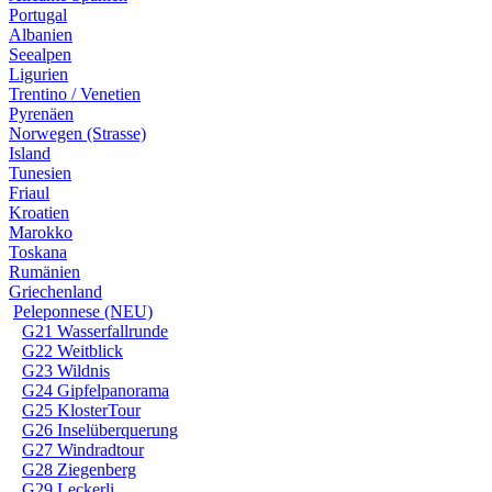
Portugal
Albanien
Seealpen
Ligurien
Trentino / Venetien
Pyrenäen
Norwegen (Strasse)
Island
Tunesien
Friaul
Kroatien
Marokko
Toskana
Rumänien
Griechenland
Peleponnese (NEU)
G21 Wasserfallrunde
G22 Weitblick
G23 Wildnis
G24 Gipfelpanorama
G25 KlosterTour
G26 Inselüberquerung
G27 Windradtour
G28 Ziegenberg
G29 Leckerli