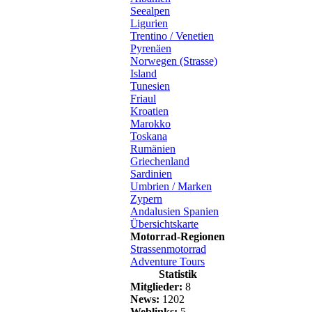
Seealpen
Ligurien
Trentino / Venetien
Pyrenäen
Norwegen (Strasse)
Island
Tunesien
Friaul
Kroatien
Marokko
Toskana
Rumänien
Griechenland
Sardinien
Umbrien / Marken
Zypern
Andalusien Spanien
Übersichtskarte
Motorrad-Regionen
Strassenmotorrad
Adventure Tours
Statistik
Mitglieder:
8
News:
1202
Weblinks:
5