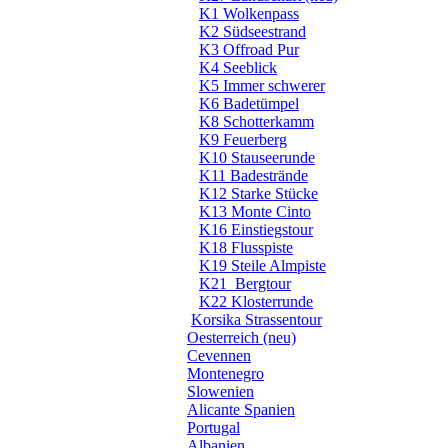
K1 Wolkenpass
K2 Südseestrand
K3 Offroad Pur
K4 Seeblick
K5 Immer schwerer
K6 Badetümpel
K8 Schotterkamm
K9 Feuerberg
K10 Stauseerunde
K11 Badestrände
K12 Starke Stücke
K13 Monte Cinto
K16 Einstiegstour
K18 Flusspiste
K19 Steile Almpiste
K21_Bergtour
K22 Klosterrunde
Korsika Strassentour
Oesterreich (neu)
Cevennen
Montenegro
Slowenien
Alicante Spanien
Portugal
Albanien