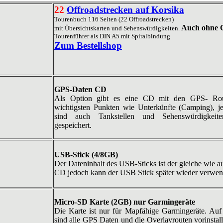
22
Offroadstrecken auf Korsika
Tourenbuch 116 Seiten (22 Offroadstrecken)
Auch ohne 
mit Übersichtskarten und Sehenswürdigkeiten.
Tourenführer als DIN A5 mit Spiralbindung
Zum Bestellshop
GPS-Daten CD
Als Option gibt es eine CD mit den GPS- Ro
wichtigsten Punkten wie Unterkünfte (Camping), j
sind auch Tankstellen und Sehenswürdigkeit
gespeichert.
USB-Stick (4/8GB)
Der Dateninhalt des USB-Sticks ist der gleiche wie a
CD jedoch kann der USB Stick später wieder verwen
Micro-SD Karte (2GB) nur Garmingeräte
Die Karte ist nur für Mapfähige Garmingeräte. Au
sind alle GPS Daten und die Overlayrouten vorinstall