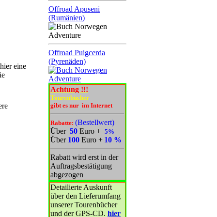
Offroad Apuseni
(Rumänien)
Offroad Puigcerda
(Pyrenäden)
hier eine
ie
Achtung !!!
Tourenbücher
ere
gibt es nur im Internet
(Bestellwert)
Rabatte:
Über
50
Euro
+
5%
Über
100
Euro
+
10 %
Rabatt wird erst in der
Auftragsbestätigung
abgezogen
Detailierte Auskunft
über den Lieferumfang
unserer Tourenbücher
und der GPS-CD.
hier