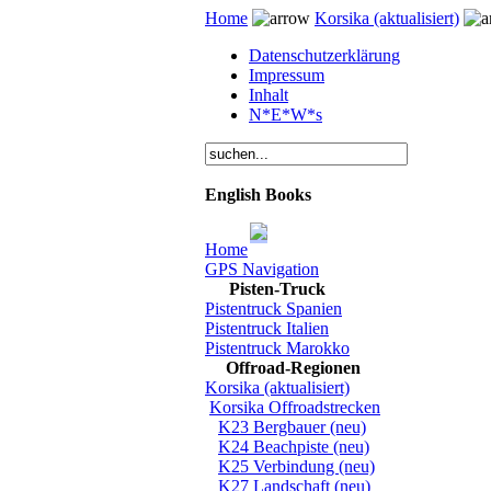
Home
Korsika (aktualisiert)
Datenschutzerklärung
Impressum
Inhalt
N*E*W*s
English Books
Home
GPS Navigation
Pisten-Truck
Pistentruck Spanien
Pistentruck Italien
Pistentruck Marokko
Offroad-Regionen
Korsika (aktualisiert)
Korsika Offroadstrecken
K23 Bergbauer (neu)
K24 Beachpiste (neu)
K25 Verbindung (neu)
K27 Landschaft (neu)