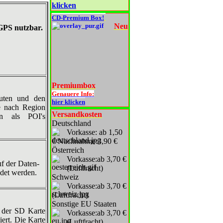
klicken
CD-Premium Box!
Neu
GPS nutzbar.
Premiumbox
Genauere Info:
uten und den
hier klicken
e nach Region
Versandkosten
en als POI's
Deutschland
Vorkasse: ab 1,50
€ Nachnahme:3,90 €
Österreich
Vorkasse:ab 3,70 €
uf der Daten-
(Luftfracht)
det werden.
Schweiz
Vorkasse:ab 3,70 €
(Luftfracht)
Sonstige EU Staaten
f der SD Karte
Vorkasse:ab 3,70 €
iert. Die Karte
(Luftfracht)