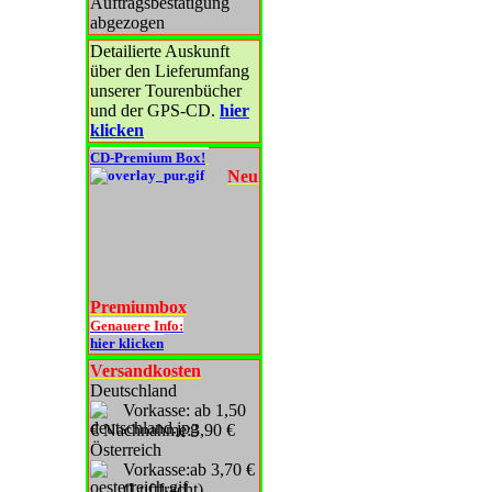
Auftragsbestätigung
abgezogen
Detailierte Auskunft
über den Lieferumfang
unserer Tourenbücher
und der GPS-CD.
hier
klicken
CD-Premium Box!
Neu
Premiumbox
Genauere Info:
hier klicken
Versandkosten
Deutschland
Vorkasse: ab 1,50
€ Nachnahme:3,90 €
Österreich
Vorkasse:ab 3,70 €
(Luftfracht)