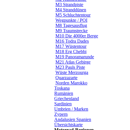
M3 Strandpiste
M4 Stranddünen
M5 Schluchtentour
Wegpunkte / POI
M8 Tagesausflug
M9 Traumstrecke
M10 Die 4000er Berge
M16 Todra Dades
M17 Wüstentour
M18 Erg Chebbi
M19 Panoramarunde
M21 Atlas Gebirge
M23 Pauls Piste
Wüste Merzourga
Quarzazarte
Norden Marokko
Toskana
Rumänien
Griechenland
Sardinien
Umbrien / Marken
Zypern
Andalusien Spanien
Übersichtskarte
Motorrad-Regionen