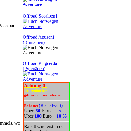
Offroad Seealpen1
Seen, an
Offroad Apuseni
(Rumänien)
Offroad Puigcerda
(Pyrenäden)
Achtung !!!
Tourenbücher
gibt es nur im Internet
(Bestellwert)
Rabatte:
Über
50
Euro
+
5%
Über
100
Euro
+
10 %
 Rummels, wo
Rabatt wird erst in der