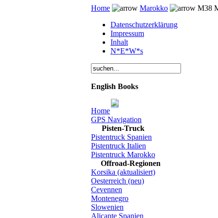
Home
Marokko
M38 M
Datenschutzerklärung
Impressum
Inhalt
N*E*W*s
English Books
Home
GPS Navigation
Pisten-Truck
Pistentruck Spanien
Pistentruck Italien
Pistentruck Marokko
Offroad-Regionen
Korsika (aktualisiert)
Oesterreich (neu)
Cevennen
Montenegro
Slowenien
Alicante Spanien