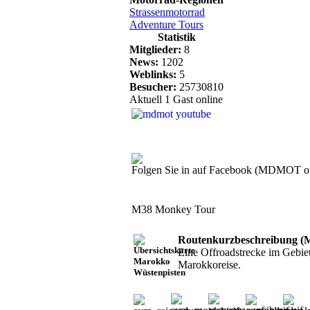
Strassenmotorrad
Adventure Tours
Statistik
Mitglieder:
8
News:
1202
Weblinks:
5
Besucher:
25730810
Aktuell 1 Gast online
Folgen Sie in auf Facebook (MDMOT o
M38 Monkey Tour
Routenkurzbeschreibung (M
Eine Offroadstrecke im Gebiet
Marokkoreise.