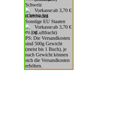
Schweiz
Vorkasse:ab 3,70 €
(Luftfracht)
Sonstige EU Staaten
Vorkasse:ab 3,70 €
(Luftfracht)
PS: Die Versandkosten
sind 500g Gewicht
(meist bis 1 Buch), je
nach Gewicht können
sich die Versandkosten
erhöhen.