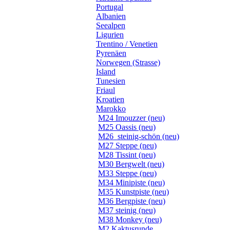
Portugal
Albanien
Seealpen
Ligurien
Trentino / Venetien
Pyrenäen
Norwegen (Strasse)
Island
Tunesien
Friaul
Kroatien
Marokko
M24 Imouzzer (neu)
M25 Oassis (neu)
M26_steinig-schön (neu)
M27 Steppe (neu)
M28 Tissint (neu)
M30 Bergwelt (neu)
M33 Steppe (neu)
M34 Minipiste (neu)
M35 Kunstpiste (neu)
M36 Bergpiste (neu)
M37 steinig (neu)
M38 Monkey (neu)
M2 Kaktusrunde