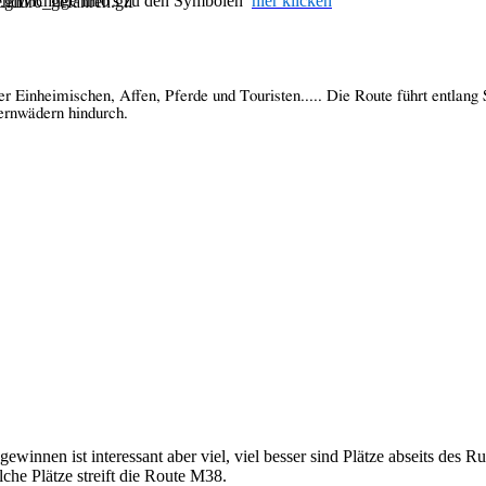
Wichtige Info's zu den Symbolen
hier klicken
er Einheimischen, Affen, Pferde und Touristen..... Die Route führt entlang 
ernwädern hindurch.
 gewinnen ist interessant aber viel, viel besser sind Plätze abseits des
olche Plätze streift die Route M38.