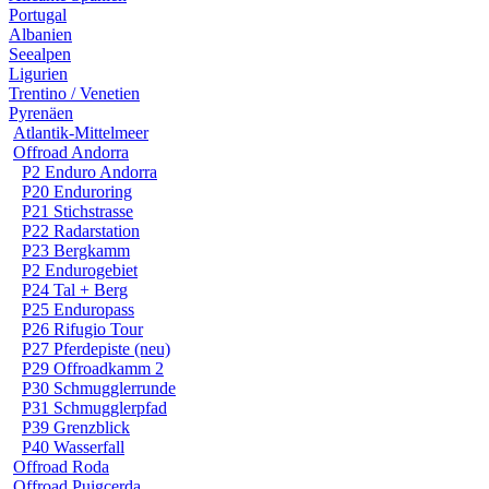
Portugal
Albanien
Seealpen
Ligurien
Trentino / Venetien
Pyrenäen
Atlantik-Mittelmeer
Offroad Andorra
P2 Enduro Andorra
P20 Enduroring
P21 Stichstrasse
P22 Radarstation
P23 Bergkamm
P2 Endurogebiet
P24 Tal + Berg
P25 Enduropass
P26 Rifugio Tour
P27 Pferdepiste (neu)
P29 Offroadkamm 2
P30 Schmugglerrunde
P31 Schmugglerpfad
P39 Grenzblick
P40 Wasserfall
Offroad Roda
Offroad Puigcerda