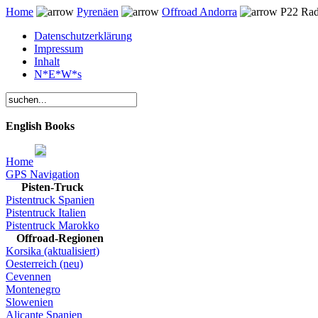
Home
Pyrenäen
Offroad Andorra
P22 Rada
Datenschutzerklärung
Impressum
Inhalt
N*E*W*s
English Books
Home
GPS Navigation
Pisten-Truck
Pistentruck Spanien
Pistentruck Italien
Pistentruck Marokko
Offroad-Regionen
Korsika (aktualisiert)
Oesterreich (neu)
Cevennen
Montenegro
Slowenien
Alicante Spanien