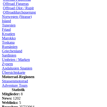
Offroad Figueras
Offroad Olot / Rupit
Offroaddurchquerung
Norwegen (Strasse)
Island
Tunesien
Friaul
Kroatien
Marokko
Toskana
Rumänien
Griechenland
Sardinien
Umbrien / Marken
Zypern
Andalusien Spanien
Übersichtskarte
Motorrad-Regionen
Strassenmotorrad
Adventure Tours
Statistik
Mitglieder:
8
News:
1202
Weblinks:
5
Besucher:
25732064