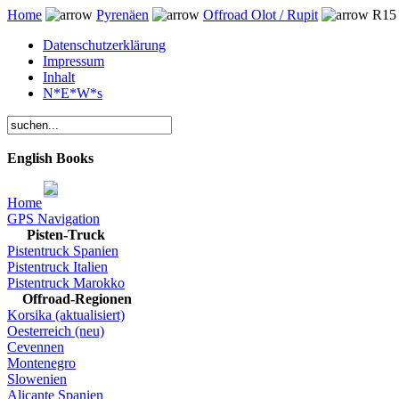
Home
Pyrenäen
Offroad Olot / Rupit
R15 
Datenschutzerklärung
Impressum
Inhalt
N*E*W*s
English Books
Home
GPS Navigation
Pisten-Truck
Pistentruck Spanien
Pistentruck Italien
Pistentruck Marokko
Offroad-Regionen
Korsika (aktualisiert)
Oesterreich (neu)
Cevennen
Montenegro
Slowenien
Alicante Spanien