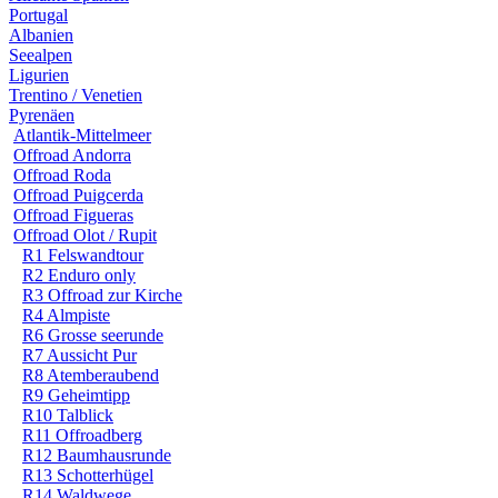
Portugal
Albanien
Seealpen
Ligurien
Trentino / Venetien
Pyrenäen
Atlantik-Mittelmeer
Offroad Andorra
Offroad Roda
Offroad Puigcerda
Offroad Figueras
Offroad Olot / Rupit
R1 Felswandtour
R2 Enduro only
R3 Offroad zur Kirche
R4 Almpiste
R6 Grosse seerunde
R7 Aussicht Pur
R8 Atemberaubend
R9 Geheimtipp
R10 Talblick
R11 Offroadberg
R12 Baumhausrunde
R13 Schotterhügel
R14 Waldwege