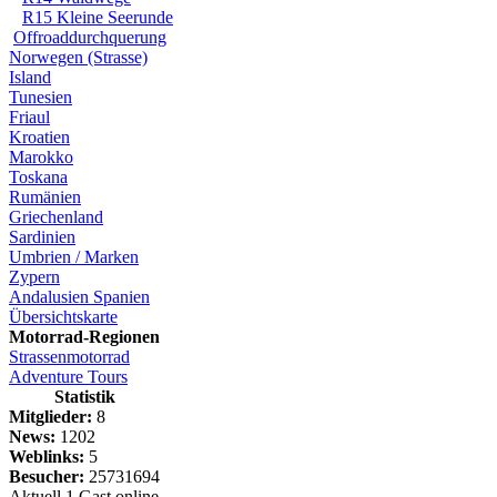
R15 Kleine Seerunde
Offroaddurchquerung
Norwegen (Strasse)
Island
Tunesien
Friaul
Kroatien
Marokko
Toskana
Rumänien
Griechenland
Sardinien
Umbrien / Marken
Zypern
Andalusien Spanien
Übersichtskarte
Motorrad-Regionen
Strassenmotorrad
Adventure Tours
Statistik
Mitglieder:
8
News:
1202
Weblinks:
5
Besucher:
25731694
Aktuell 1 Gast online