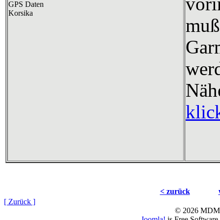
vori
muß 
Garm
wer
Nähe
klic
< zurück
[ Zurück ]
© 2026 MD
Joomla!
is Free Software