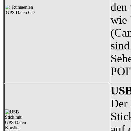
den 
wie 
(Cam
sind
Sehe
POI'
USB
Der 
Stic
auf 