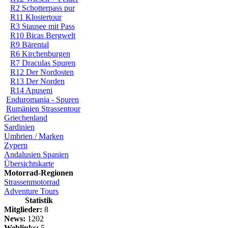
R2 Schotterpass pur
R11 Klostertour
R3 Stausee mit Pass
R10 Bicas Bergwelt
R9 Bärental
R6 Kirchenburgen
R7 Draculas Spuren
R12 Der Nordosten
R13 Der Norden
R14 Apuseni
Enduromania - Spuren
Rumänien Strassentour
Griechenland
Sardinien
Umbrien / Marken
Zypern
Andalusien Spanien
Übersichtskarte
Motorrad-Regionen
Strassenmotorrad
Adventure Tours
Statistik
Mitglieder:
8
News:
1202
Weblinks:
5