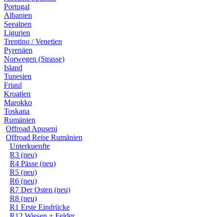
Portugal
Albanien
Seealpen
Ligurien
Trentino / Venetien
Pyrenäen
Norwegen (Strasse)
Island
Tunesien
Friaul
Kroatien
Marokko
Toskana
Rumänien
Offroad Apuseni
Offroad Reise Rumänien
Unterkuenfte
R3 (neu)
R4 Pässe (neu)
R5 (neu)
R6 (neu)
R7 Der Osten (neu)
R8 (neu)
R1 Erste Eindrücke
R12 Wiesen + Felder