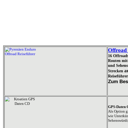
Offroad
16 Offroad
Routen mit 
und Sehens
a
Strecken
Reiseführe
Z
um Bes
GPS-Daten 
Als Option g
wie Unterkün
Sehenswürdig