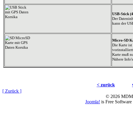
USB-Stick (
Der Dateninh
kann der USB
Micro-SD Ka
Die Karte is
vorinstallier
Karte muß nu
Nähere Info's
< zurück
[ Zurück ]
© 2026 MD
Joomla!
is Free Software