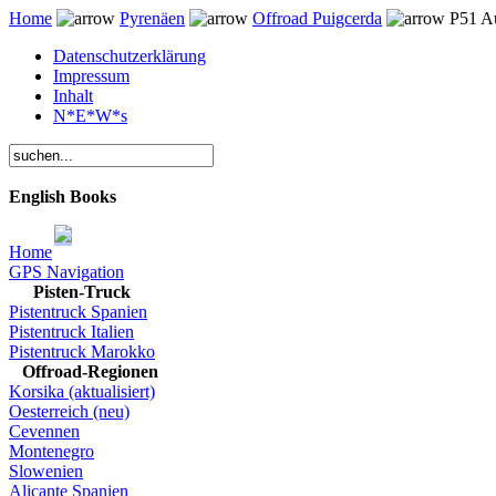
Home
Pyrenäen
Offroad Puigcerda
P51 Au
Datenschutzerklärung
Impressum
Inhalt
N*E*W*s
English Books
Home
GPS Navigation
Pisten-Truck
Pistentruck Spanien
Pistentruck Italien
Pistentruck Marokko
Offroad-Regionen
Korsika (aktualisiert)
Oesterreich (neu)
Cevennen
Montenegro
Slowenien
Alicante Spanien