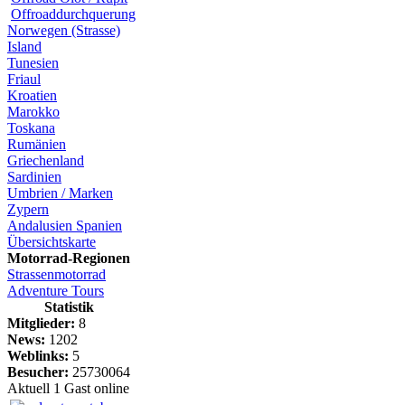
Offroaddurchquerung
Norwegen (Strasse)
Island
Tunesien
Friaul
Kroatien
Marokko
Toskana
Rumänien
Griechenland
Sardinien
Umbrien / Marken
Zypern
Andalusien Spanien
Übersichtskarte
Motorrad-Regionen
Strassenmotorrad
Adventure Tours
Statistik
Mitglieder:
8
News:
1202
Weblinks:
5
Besucher:
25730064
Aktuell 1 Gast online