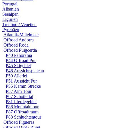
Portugal
Albanien
Seealpen
Ligurien
Trentino / Venetien
Pyrenäen
Atlantik-Mittelmeer
Offroad Andorra
Offroad Roda
Offroad Puigcerda
P40 Panorama
P44 Offroad Pur
P45 Skigebiet
P46 Aussichtsplateau
P50 Allerlei
P51 Aussicht Pur
P55 Kamm Strecke
P57 Alm Tour
P67 Schottertal
P81 Pferdegebiet
P86 Mountaintour
P87 Offroadtraum
P88 Schluchtentour
Offroad Figueras
Offroad Olot / Rupit