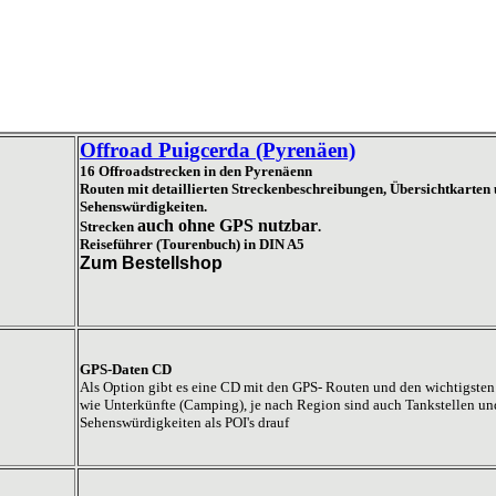
Offroad Puigcerda (Pyrenäen)
16 Offroadstrecken in den Pyrenäenn
Routen mit detaillierten Streckenbeschreibungen, Übersichtkarten
Sehenswürdigkeiten.
auch ohne GPS nutzbar
Strecken
.
Reiseführer (Tourenbuch) in DIN A5
Z
um Bestellshop
GPS-Daten CD
Als Option gibt es eine CD mit den GPS- Routen und den wichtigste
wie Unterkünfte (Camping), je nach Region sind auch Tankstellen un
Sehenswürdigkeiten als POI's drauf