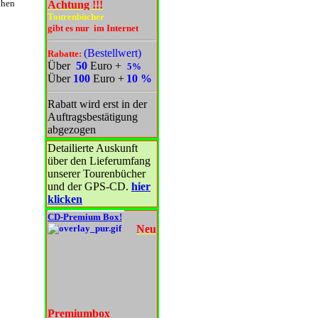
chen
Achtung !!!
Tourenbücher
gibt es nur im Internet
(Bestellwert)
Rabatte:
Über
50
Euro
+
5%
Über
100
Euro
+
10 %
Rabatt wird erst in der
Auftragsbestätigung
abgezogen
Detailierte Auskunft
über den Lieferumfang
unserer Tourenbücher
und der GPS-CD.
hier
klicken
CD-Premium Box!
Neu
Premiumbox