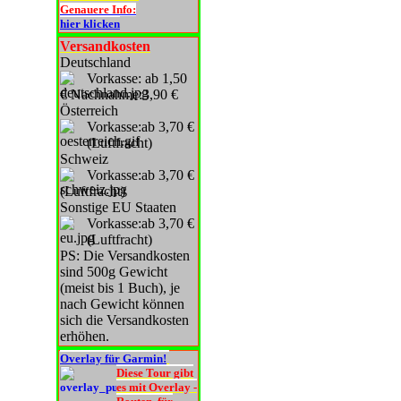
Genauere Info:
hier klicken
Versandkosten
Deutschland
Vorkasse: ab 1,50
€ Nachnahme:3,90 €
Österreich
Vorkasse:ab 3,70 €
(Luftfracht)
Schweiz
Vorkasse:ab 3,70 €
(Luftfracht)
Sonstige EU Staaten
Vorkasse:ab 3,70 €
(Luftfracht)
PS: Die Versandkosten
sind 500g Gewicht
(meist bis 1 Buch), je
nach Gewicht können
sich die Versandkosten
erhöhen.
Overlay für Garmin!
Diese Tour gibt
es mit Overlay -