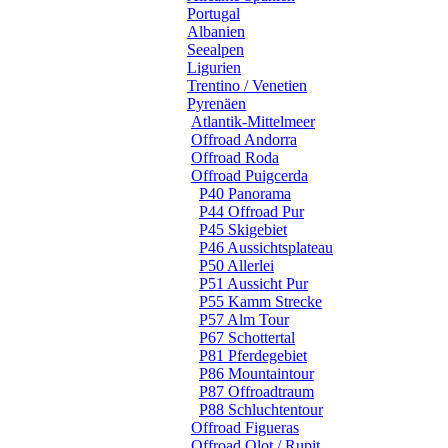
Portugal
Albanien
Seealpen
Ligurien
Trentino / Venetien
Pyrenäen
Atlantik-Mittelmeer
Offroad Andorra
Offroad Roda
Offroad Puigcerda
P40 Panorama
P44 Offroad Pur
P45 Skigebiet
P46 Aussichtsplateau
P50 Allerlei
P51 Aussicht Pur
P55 Kamm Strecke
P57 Alm Tour
P67 Schottertal
P81 Pferdegebiet
P86 Mountaintour
P87 Offroadtraum
P88 Schluchtentour
Offroad Figueras
Offroad Olot / Rupit