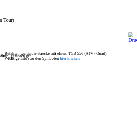
n Tour)
Befahren wurde die Strecke mit
einem TGB 550 (ATV - Quad)
Wichtige Info's zu den Symbolen
hier klicken