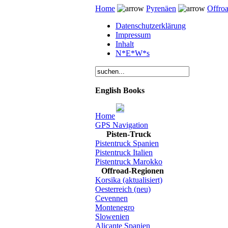
Home
Pyrenäen
Offro
Datenschutzerklärung
Impressum
Inhalt
N*E*W*s
English Books
Home
GPS Navigation
Pisten-Truck
Pistentruck Spanien
Pistentruck Italien
Pistentruck Marokko
Offroad-Regionen
Korsika (aktualisiert)
Oesterreich (neu)
Cevennen
Montenegro
Slowenien
Alicante Spanien