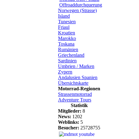
Offroaddurchquerung
Norwegen (Strasse)
Island
Tunesien
Friaul
Kroatien
Marokko
Toskana
Rumänien
Griechenland
Sardinien
Umbrien / Marken
Zypern
Andalusien Spanien
Übersichtskarte
Motorrad-Regionen
Strassenmotorrad
Adventure Tours
Statistik
Mitglieder:
8
News:
1202
Weblinks:
5
Besucher:
25728755