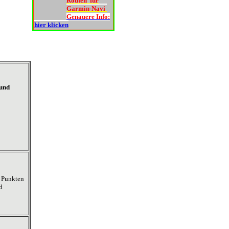
Routen für
Garmin-Navi
Genauere Info:
hier klicken
 und
n Punkten
d