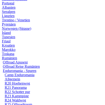
Portugal
Albanien
Seealpen
Ligurien
Trentino / Venetien
Pyrenäen
Norwegen (Strasse)
Island
Tunesien
Friaul
Kroatien
Marokko
Toskana
Rumänien
Offroad Apuseni
Offroad Reise Rumänien
Enduromania - Spuren
Camp Enduromania
Allgemein
R20 Hoehenweg
R21 Panorama
R22 Schotter pur
R23 Kammpiste
R24 Waldweg
R25 Offroadtraum