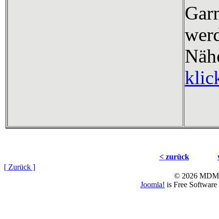
Gar
wer
Nä
klic
< zurück
[ Zurück ]
© 2026 MD
Joomla!
is Free Software