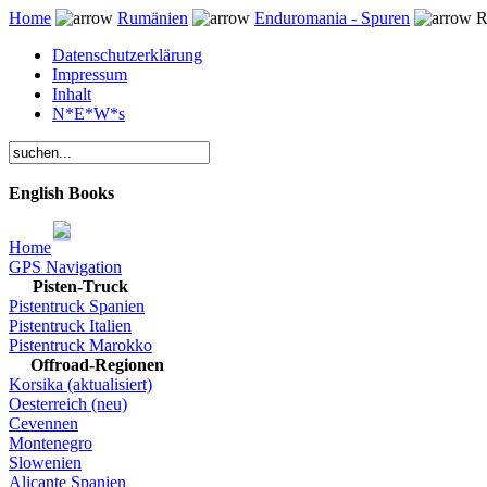
Home
Rumänien
Enduromania - Spuren
R
Datenschutzerklärung
Impressum
Inhalt
N*E*W*s
English Books
Home
GPS Navigation
Pisten-Truck
Pistentruck Spanien
Pistentruck Italien
Pistentruck Marokko
Offroad-Regionen
Korsika (aktualisiert)
Oesterreich (neu)
Cevennen
Montenegro
Slowenien
Alicante Spanien