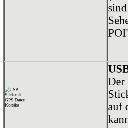
sind
Seh
POI'
USB
Der 
Stic
auf 
kann