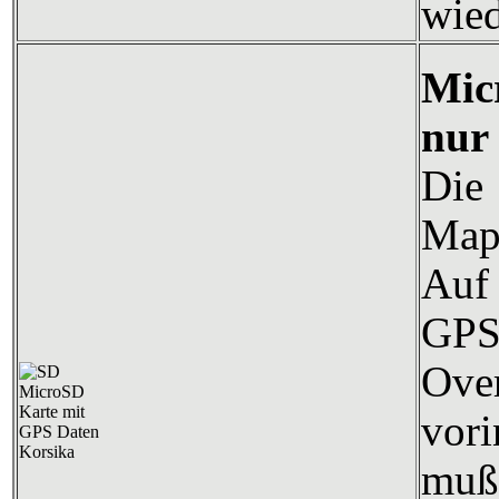
wied
Mic
nur
Die
Map
Auf 
GP
Over
vori
mu