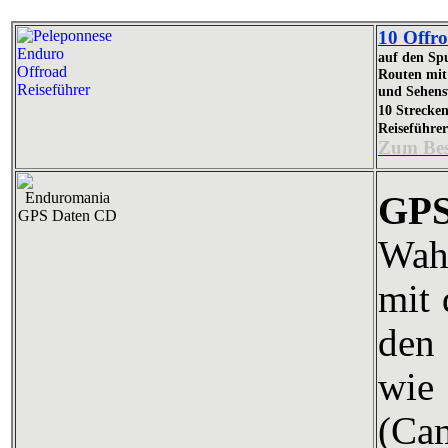
10 Offro
auf den Sp
Routen mit 
und Sehens
10 Strecke
Reiseführe
Zum Bes
GPS
Wahl
mit
den
wi
(Cam