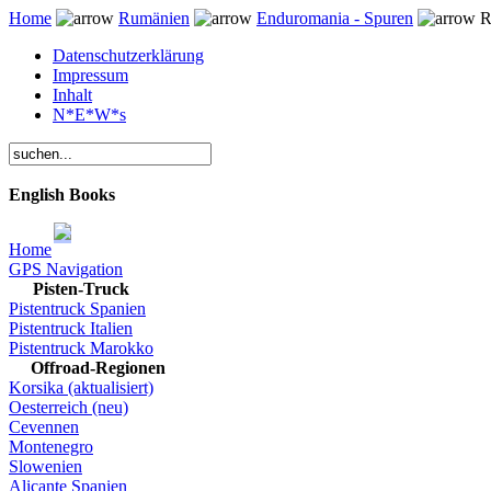
Home
Rumänien
Enduromania - Spuren
R
Datenschutzerklärung
Impressum
Inhalt
N*E*W*s
English Books
Home
GPS Navigation
Pisten-Truck
Pistentruck Spanien
Pistentruck Italien
Pistentruck Marokko
Offroad-Regionen
Korsika (aktualisiert)
Oesterreich (neu)
Cevennen
Montenegro
Slowenien
Alicante Spanien