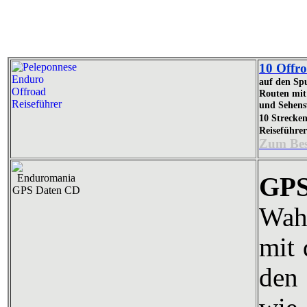
10 Offro
auf den Sp
Routen mit 
und Sehens
10 Strecke
Reiseführe
Zum Bes
GPS
Wahl
mit
den