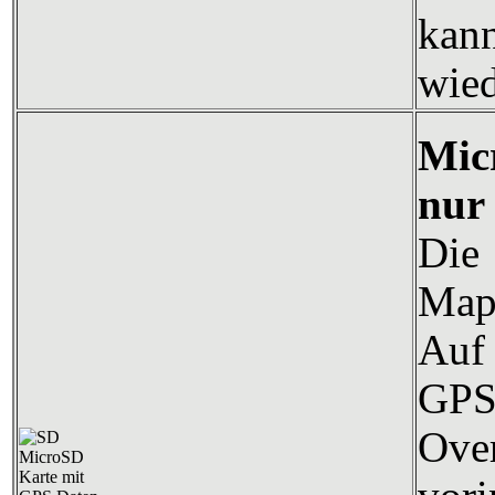
kann
wied
Mic
nur
Die
Map
Auf 
GP
Over