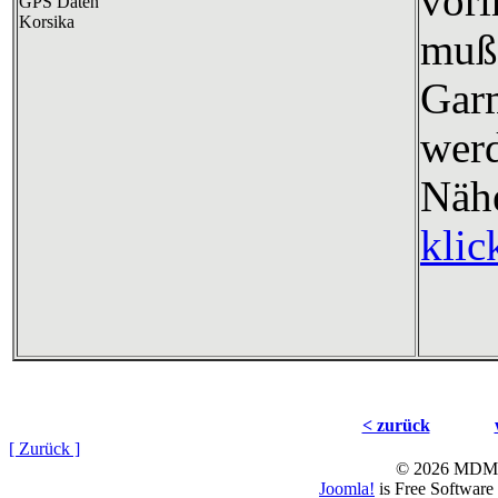
vori
mu
Gar
wer
Nä
klic
< zurück
[ Zurück ]
© 2026 MD
Joomla!
is Free Software