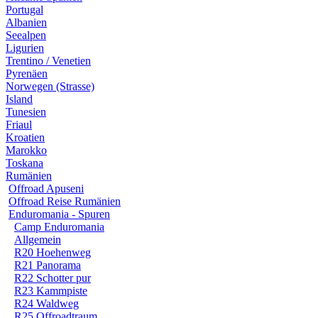
Portugal
Albanien
Seealpen
Ligurien
Trentino / Venetien
Pyrenäen
Norwegen (Strasse)
Island
Tunesien
Friaul
Kroatien
Marokko
Toskana
Rumänien
Offroad Apuseni
Offroad Reise Rumänien
Enduromania - Spuren
Camp Enduromania
Allgemein
R20 Hoehenweg
R21 Panorama
R22 Schotter pur
R23 Kammpiste
R24 Waldweg
R25 Offroadtraum