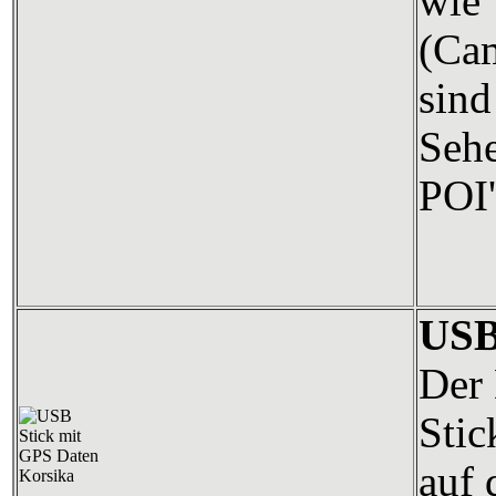
wi
(Cam
sind
Seh
POI'
USB
Der 
Stic
auf 