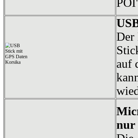
POI'
USB
Der 
Stic
auf 
kann
wied
Mic
nur