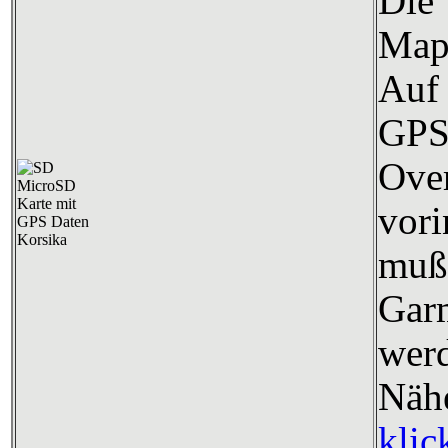
Die
Map
Auf 
GP
Over
vori
mu
Gar
wer
Nä
klic