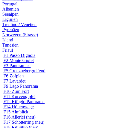
Portugal
Albanien
Seealpen
Ligurien
Trentino / Venetien
Pyrenäen
Norwegen (Strasse)
Island
Tunesien
Friaul
F1 Passo Dignola
F2 Monte Gipfel
F3 Panoramica
F5 Grenzuebergreifend
F6 Zofplan
F7 Lavardet
F9 Lago Panorama
F10 Zum Fort
F11 Kurvengipfel
F12 Rifugio Panorama
F14 Höhenwege
F15 Almblick
F16 Allerlei (neu)
F17 Schotterring (neu)
F18 Rifughio (neu)