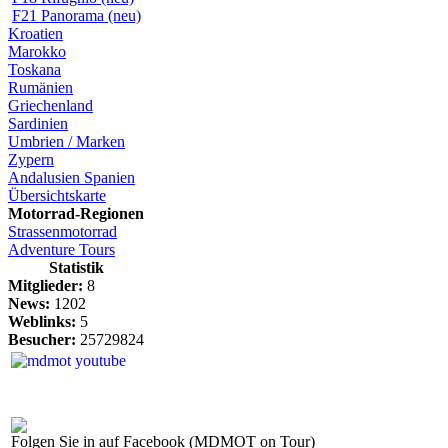
F21 Panorama (neu)
Kroatien
Marokko
Toskana
Rumänien
Griechenland
Sardinien
Umbrien / Marken
Zypern
Andalusien Spanien
Übersichtskarte
Motorrad-Regionen
Strassenmotorrad
Adventure Tours
Statistik
Mitglieder:
8
News:
1202
Weblinks:
5
Besucher:
25729824
Folgen Sie in auf Facebook (MDMOT on Tour)