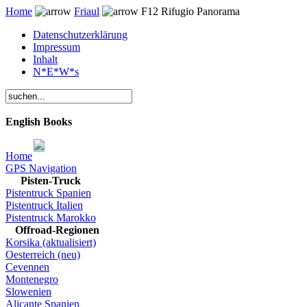
Home
Friaul
F12 Rifugio Panorama
Datenschutzerklärung
Impressum
Inhalt
N*E*W*s
English Books
Home
GPS Navigation
Pisten-Truck
Pistentruck Spanien
Pistentruck Italien
Pistentruck Marokko
Offroad-Regionen
Korsika (aktualisiert)
Oesterreich (neu)
Cevennen
Montenegro
Slowenien
Alicante Spanien