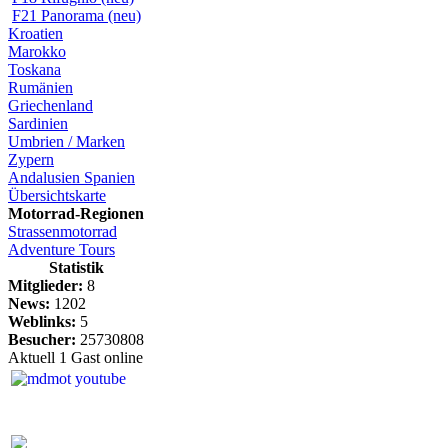
F21 Panorama (neu)
Kroatien
Marokko
Toskana
Rumänien
Griechenland
Sardinien
Umbrien / Marken
Zypern
Andalusien Spanien
Übersichtskarte
Motorrad-Regionen
Strassenmotorrad
Adventure Tours
Statistik
Mitglieder:
8
News:
1202
Weblinks:
5
Besucher:
25730808
Aktuell 1 Gast online