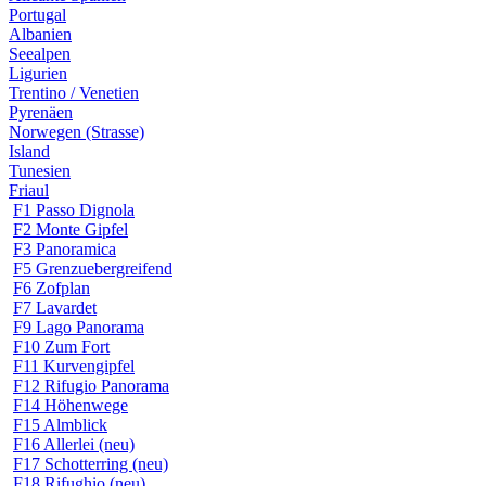
Portugal
Albanien
Seealpen
Ligurien
Trentino / Venetien
Pyrenäen
Norwegen (Strasse)
Island
Tunesien
Friaul
F1 Passo Dignola
F2 Monte Gipfel
F3 Panoramica
F5 Grenzuebergreifend
F6 Zofplan
F7 Lavardet
F9 Lago Panorama
F10 Zum Fort
F11 Kurvengipfel
F12 Rifugio Panorama
F14 Höhenwege
F15 Almblick
F16 Allerlei (neu)
F17 Schotterring (neu)
F18 Rifughio (neu)