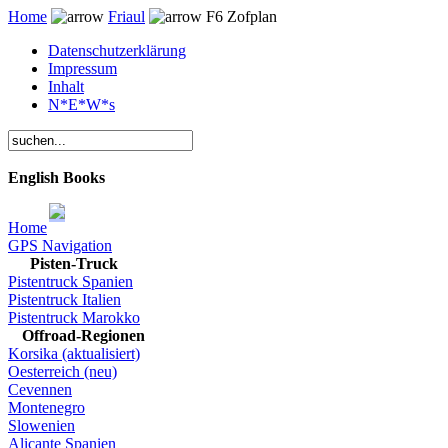
Home
Friaul
F6 Zofplan
Datenschutzerklärung
Impressum
Inhalt
N*E*W*s
English Books
Home
GPS Navigation
Pisten-Truck
Pistentruck Spanien
Pistentruck Italien
Pistentruck Marokko
Offroad-Regionen
Korsika (aktualisiert)
Oesterreich (neu)
Cevennen
Montenegro
Slowenien
Alicante Spanien