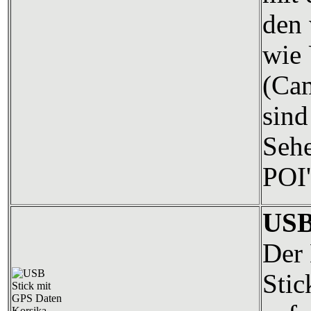
den 
wie 
(Cam
sind
Sehe
POI'
USB
Der 
Stic