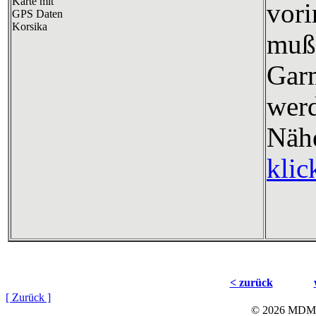
vori
mu
Gar
wer
Nä
klic
< zurück
[ Zurück ]
© 2026 MD