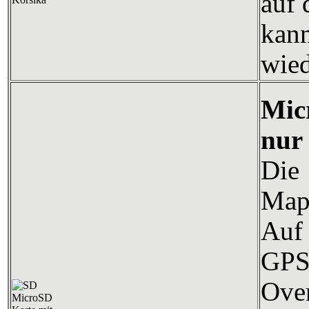
auf 
kann
wied
Mic
nur
Die
Map
Auf 
GP
Over