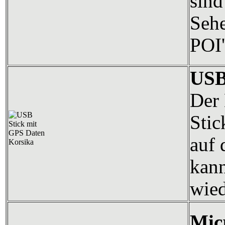
sind
Sehe
POI'
USB
Der 
Stic
auf 
kann
wied
Mic