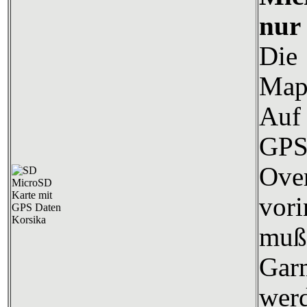
nur
Die
Map
Auf 
GP
Over
vori
mu
Gar
wer