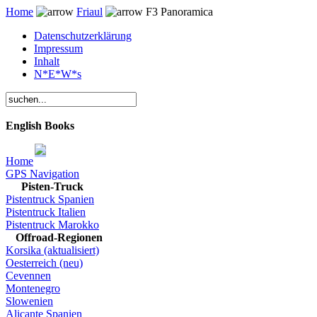
Home
Friaul
F3 Panoramica
Datenschutzerklärung
Impressum
Inhalt
N*E*W*s
English Books
Home
GPS Navigation
Pisten-Truck
Pistentruck Spanien
Pistentruck Italien
Pistentruck Marokko
Offroad-Regionen
Korsika (aktualisiert)
Oesterreich (neu)
Cevennen
Montenegro
Slowenien
Alicante Spanien