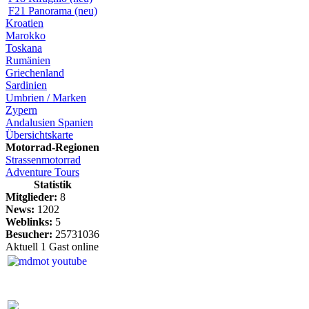
F21 Panorama (neu)
Kroatien
Marokko
Toskana
Rumänien
Griechenland
Sardinien
Umbrien / Marken
Zypern
Andalusien Spanien
Übersichtskarte
Motorrad-Regionen
Strassenmotorrad
Adventure Tours
Statistik
Mitglieder:
8
News:
1202
Weblinks:
5
Besucher:
25731036
Aktuell 1 Gast online