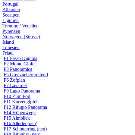
Portugal
Albanien
Seealpen
Ligurien
Trentino / Venetien
Pyrenäen
Norwegen (Strasse)
Island
Tunesien
Friaul
F1 Passo Dignola
F2 Monte Gipfel
F3 Panoramica
F5 Grenzuebergreifend
F6 Zofplan
F7 Lavardet
F9 Lago Panorama
F10 Zum Fort
F11 Kurvengipfel
F12 Rifugio Panorama
F14 Höhenwege
F15 Almblick
F16 Allerlei (neu)
F17 Schotterring (neu)
F18 Rifughio (neu)