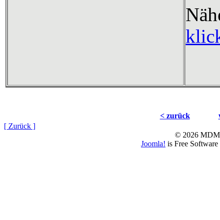
Nä
klic
< zurück
[ Zurück ]
© 2026 MD
Joomla!
is Free Software