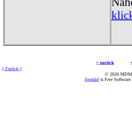
Nä
klic
< zurück
[ Zurück ]
© 2026 MD
Joomla!
is Free Software