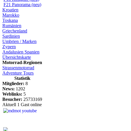
F21 Panorama (neu)
Kroatien
Marokko
Toskana
Rumänien
Griechenland
Sardinien
Umbrien / Marken
Zypern
Andalusien Spanien
Übersichtskarte
Motorrad-Regionen
Strassenmotorrad
Adventure Tours
Statistik
Mitglieder:
8
News:
1202
Weblinks:
5
Besucher:
25733169
Aktuell 1 Gast online