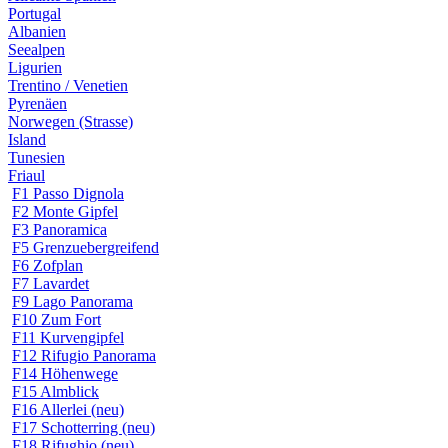
Portugal
Albanien
Seealpen
Ligurien
Trentino / Venetien
Pyrenäen
Norwegen (Strasse)
Island
Tunesien
Friaul
F1 Passo Dignola
F2 Monte Gipfel
F3 Panoramica
F5 Grenzuebergreifend
F6 Zofplan
F7 Lavardet
F9 Lago Panorama
F10 Zum Fort
F11 Kurvengipfel
F12 Rifugio Panorama
F14 Höhenwege
F15 Almblick
F16 Allerlei (neu)
F17 Schotterring (neu)
F18 Rifughio (neu)