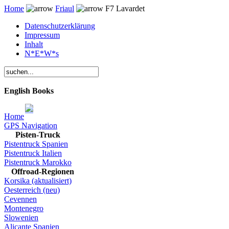
Home
Friaul
F7 Lavardet
Datenschutzerklärung
Impressum
Inhalt
N*E*W*s
English Books
Home
GPS Navigation
Pisten-Truck
Pistentruck Spanien
Pistentruck Italien
Pistentruck Marokko
Offroad-Regionen
Korsika (aktualisiert)
Oesterreich (neu)
Cevennen
Montenegro
Slowenien
Alicante Spanien