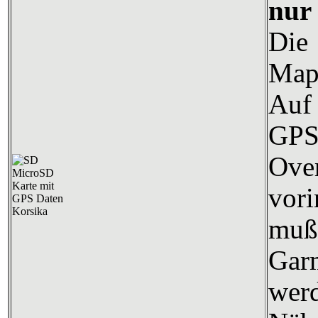
nur
Die
Map
Auf 
GP
Over
vori
mu
Gar
wer