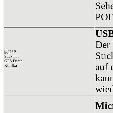
Sehe
POI'
USB
Der 
Stic
auf 
kann
wied
Mic