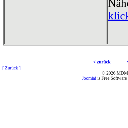
Nä
klic
< zurück
[ Zurück ]
© 2026 MD
Joomla!
is Free Software