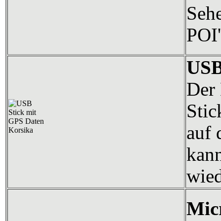
Sehe
POI'
USB
Der 
Stic
auf 
kann
wied
Mic