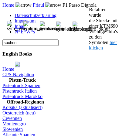
Home
Friaul
F1 Passo Dignola
Befahren
wurde
Datenschutzerklärung
die Strecke mit
Impressum
einer KTM690
Inhalt
Wichtige Info's
N*E*W*s
zu den
Symbolen
hier
klicken
English Books
Home
GPS Navigation
Pisten-Truck
Pistentruck Spanien
Pistentruck Italien
Pistentruck Marokko
Offroad-Regionen
Korsika (aktualisiert)
Oesterreich (neu)
Cevennen
Montenegro
Slowenien
Alicante Spanien