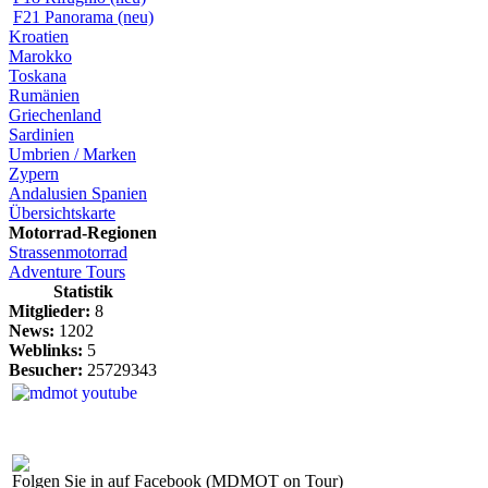
F21 Panorama (neu)
Kroatien
Marokko
Toskana
Rumänien
Griechenland
Sardinien
Umbrien / Marken
Zypern
Andalusien Spanien
Übersichtskarte
Motorrad-Regionen
Strassenmotorrad
Adventure Tours
Statistik
Mitglieder:
8
News:
1202
Weblinks:
5
Besucher:
25729343
Folgen Sie in auf Facebook (MDMOT on Tour)