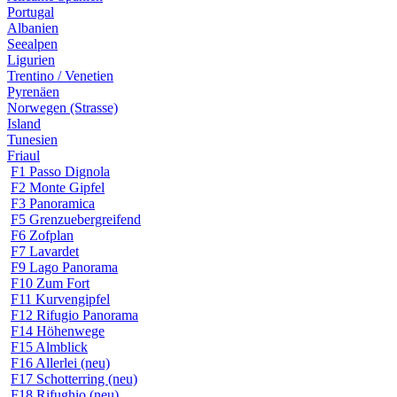
Portugal
Albanien
Seealpen
Ligurien
Trentino / Venetien
Pyrenäen
Norwegen (Strasse)
Island
Tunesien
Friaul
F1 Passo Dignola
F2 Monte Gipfel
F3 Panoramica
F5 Grenzuebergreifend
F6 Zofplan
F7 Lavardet
F9 Lago Panorama
F10 Zum Fort
F11 Kurvengipfel
F12 Rifugio Panorama
F14 Höhenwege
F15 Almblick
F16 Allerlei (neu)
F17 Schotterring (neu)
F18 Rifughio (neu)