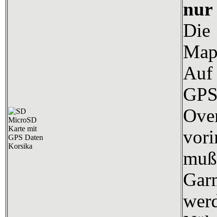
nur
Die
Map
Auf 
GP
Over
vori
mu
Gar
wer