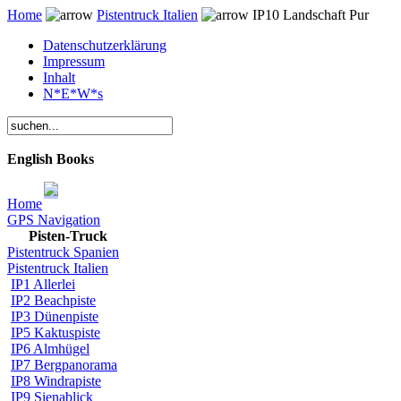
Home
Pistentruck Italien
IP10 Landschaft Pur
Datenschutzerklärung
Impressum
Inhalt
N*E*W*s
English Books
Home
GPS Navigation
Pisten-Truck
Pistentruck Spanien
Pistentruck Italien
IP1 Allerlei
IP2 Beachpiste
IP3 Dünenpiste
IP5 Kaktuspiste
IP6 Almhügel
IP7 Bergpanorama
IP8 Windrapiste
IP9 Sienablick