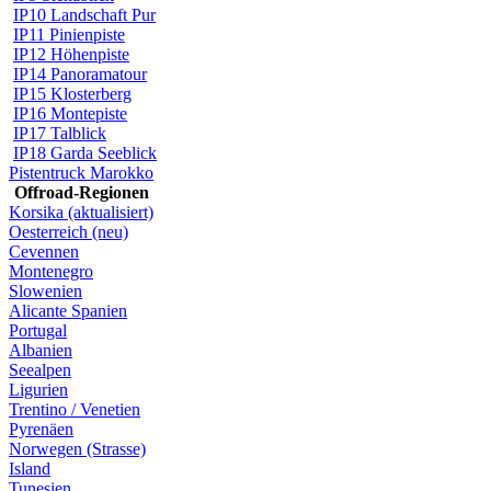
IP10 Landschaft Pur
IP11 Pinienpiste
IP12 Höhenpiste
IP14 Panoramatour
IP15 Klosterberg
IP16 Montepiste
IP17 Talblick
IP18 Garda Seeblick
Pistentruck Marokko
Offroad-Regionen
Korsika (aktualisiert)
Oesterreich (neu)
Cevennen
Montenegro
Slowenien
Alicante Spanien
Portugal
Albanien
Seealpen
Ligurien
Trentino / Venetien
Pyrenäen
Norwegen (Strasse)
Island
Tunesien