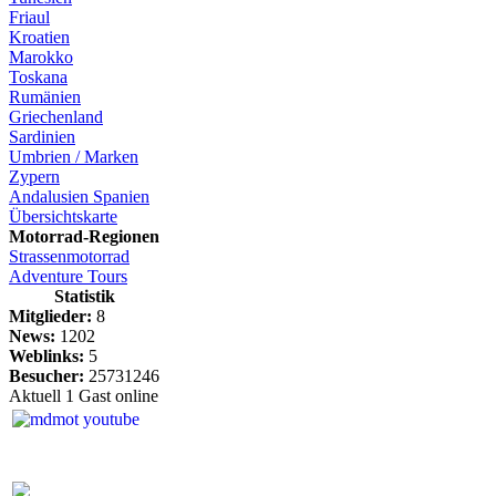
Friaul
Kroatien
Marokko
Toskana
Rumänien
Griechenland
Sardinien
Umbrien / Marken
Zypern
Andalusien Spanien
Übersichtskarte
Motorrad-Regionen
Strassenmotorrad
Adventure Tours
Statistik
Mitglieder:
8
News:
1202
Weblinks:
5
Besucher:
25731246
Aktuell 1 Gast online