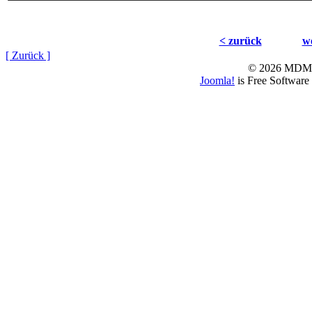
< zurück
we
[ Zurück ]
© 2026 MD
Joomla!
is Free Software