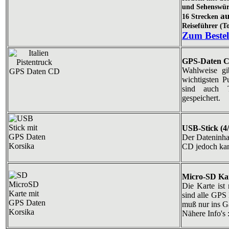
und Sehenswür
au
16 Strecken
Reiseführer (T
Zum Bestel
GPS-Daten 
Wahlweise g
wichtigsten P
sind auch T
gespeichert.
USB-Stick (4
Der Dateninhal
CD jedoch kan
Micro-SD Kar
Die Karte ist
sind alle GPS 
muß nur ins G
Nähere Info's 