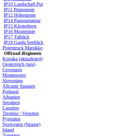
IP10 Landschaft Pur
IP11 Pinienpiste
IP12 Höhenpiste
IP14 Panoramatour
IP15 Klosterberg
IP16 Montepiste
IP17 Talblick
IP18 Garda Seeblick
Pistentruck Marokko
Offroad-Regionen
Korsika (aktualisiert)
Oesterreich (neu)
Cevennen
Montenegro
Slowenien
Alicante Spanien
Portugal
Albanien
Seealpen
Ligurien
Trentino / Venetien
Pyrenäen
Norwegen (Strasse)
Island
Tunesien