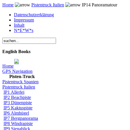
Home
Pistentruck Italien
IP14 Panoramatour
Datenschutzerklärung
Impressum
Inhalt
N*E*W*s
English Books
Home
GPS Navigation
Pisten-Truck
Pistentruck Spanien
Pistentruck Italien
IP1 Allerlei
IP2 Beachpiste
IP3 Dünenpiste
IP5 Kaktuspiste
IP6 Almhügel
IP7 Bergpanorama
IP8 Windrapiste
IP9 Sienablick