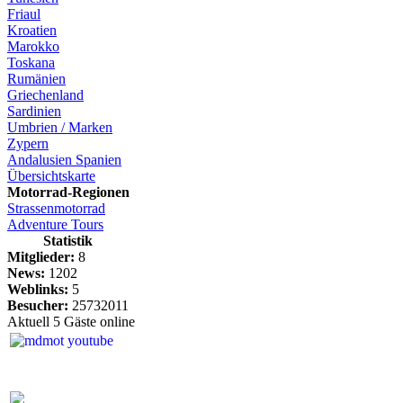
Friaul
Kroatien
Marokko
Toskana
Rumänien
Griechenland
Sardinien
Umbrien / Marken
Zypern
Andalusien Spanien
Übersichtskarte
Motorrad-Regionen
Strassenmotorrad
Adventure Tours
Statistik
Mitglieder:
8
News:
1202
Weblinks:
5
Besucher:
25732011
Aktuell 5 Gäste online