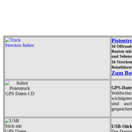
Pistentr
16 Offroad
Routen mit 
und Sehens
16 Strecke
Reiseführe
Zum Bes
GPS-Date
Wahlweis
wichtigst
sind auc
gespeichert
USB-Stick
Der Dateni