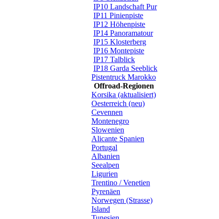
IP10 Landschaft Pur
IP11 Pinienpiste
IP12 Höhenpiste
IP14 Panoramatour
IP15 Klosterberg
IP16 Montepiste
IP17 Talblick
IP18 Garda Seeblick
Pistentruck Marokko
Offroad-Regionen
Korsika (aktualisiert)
Oesterreich (neu)
Cevennen
Montenegro
Slowenien
Alicante Spanien
Portugal
Albanien
Seealpen
Ligurien
Trentino / Venetien
Pyrenäen
Norwegen (Strasse)
Island
Tunesien