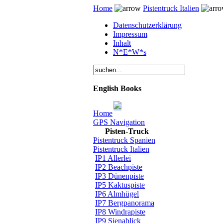
Home
Pistentruck Italien
Datenschutzerklärung
Impressum
Inhalt
N*E*W*s
English Books
Home
GPS Navigation
Pisten-Truck
Pistentruck Spanien
Pistentruck Italien
IP1 Allerlei
IP2 Beachpiste
IP3 Dünenpiste
IP5 Kaktuspiste
IP6 Almhügel
IP7 Bergpanorama
IP8 Windrapiste
IP9 Sienablick