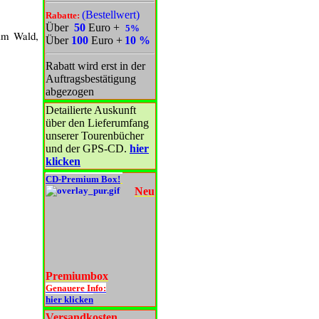
(Bestellwert)
Rabatte:
Über
50
Euro
+
5%
 im Wald,
Über
100
Euro
+
10 %
Rabatt wird erst in der
Auftragsbestätigung
abgezogen
Detailierte Auskunft
über den Lieferumfang
unserer Tourenbücher
und der GPS-CD.
hier
klicken
CD-Premium Box!
Neu
Premiumbox
Genauere Info:
hier klicken
Versandkosten