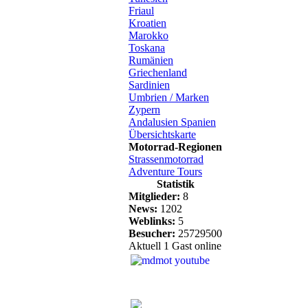
Friaul
Kroatien
Marokko
Toskana
Rumänien
Griechenland
Sardinien
Umbrien / Marken
Zypern
Andalusien Spanien
Übersichtskarte
Motorrad-Regionen
Strassenmotorrad
Adventure Tours
Statistik
Mitglieder:
8
News:
1202
Weblinks:
5
Besucher:
25729500
Aktuell 1 Gast online