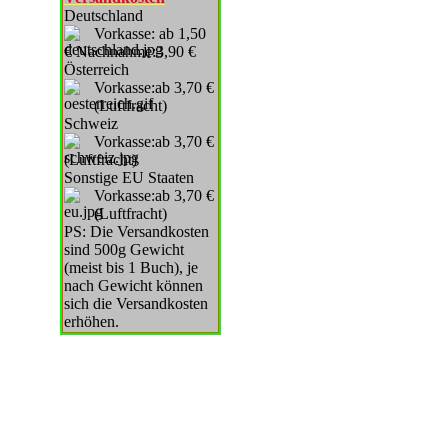
Deutschland
Vorkasse: ab 1,50
€ Nachnahme:3,90 €
Österreich
Vorkasse:ab 3,70 €
(Luftfracht)
Schweiz
Vorkasse:ab 3,70 €
(Luftfracht)
Sonstige EU Staaten
Vorkasse:ab 3,70 €
(Luftfracht)
PS: Die Versandkosten
sind 500g Gewicht
(meist bis 1 Buch), je
nach Gewicht können
sich die Versandkosten
erhöhen.