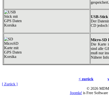
gespeichert.
USB-Stick
Der Datenin
CD jedoch 
Micro-SD 
Die Karte 
sind alle G
muß nur ins
Nähere Info
< zurück
[ Zurück ]
© 2026 MD
Joomla!
is Free Software