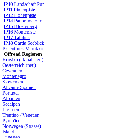
IP10 Landschaft Pur
IP11 Pinienpiste
IP12 Höhenpiste
IP14 Panoramatour
IP15 Klosterberg
IP16 Montepiste
IP17 Talblick
IP18 Garda Seeblick
Pistentruck Marokko
Offroad-Regionen
Korsika (aktualisiert)
Oesterreich (neu)
Cevennen
Montenegro
Slowenien
Alicante Spanien
Portugal
Albanien
Seealpen
Ligurien
Trentino / Venetien
Pyrenäen
Norwegen (Strasse)
Island
Tunesien