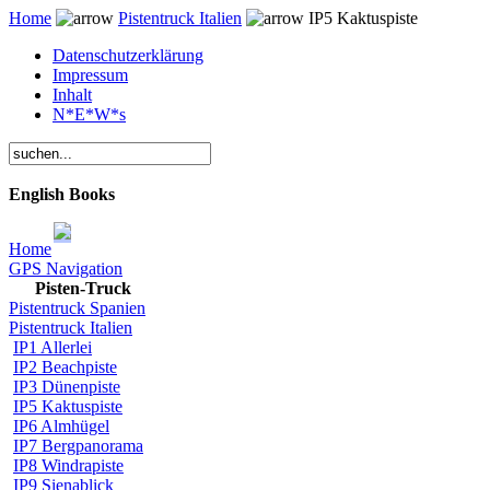
Home
Pistentruck Italien
IP5 Kaktuspiste
Datenschutzerklärung
Impressum
Inhalt
N*E*W*s
English Books
Home
GPS Navigation
Pisten-Truck
Pistentruck Spanien
Pistentruck Italien
IP1 Allerlei
IP2 Beachpiste
IP3 Dünenpiste
IP5 Kaktuspiste
IP6 Almhügel
IP7 Bergpanorama
IP8 Windrapiste
IP9 Sienablick