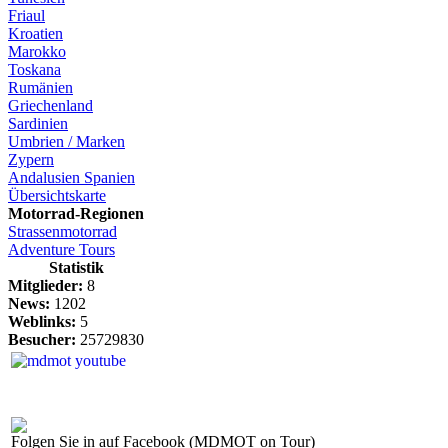
Friaul
Kroatien
Marokko
Toskana
Rumänien
Griechenland
Sardinien
Umbrien / Marken
Zypern
Andalusien Spanien
Übersichtskarte
Motorrad-Regionen
Strassenmotorrad
Adventure Tours
Statistik
Mitglieder:
8
News:
1202
Weblinks:
5
Besucher:
25729830
Folgen Sie in auf Facebook (MDMOT on Tour)